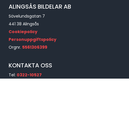
ALINGSÅS BILDELAR AB
Sävelundsgatan 7
441 38 Alingsås
Cookiepolicy
Personuppgiftspolicy
Orgnr.
5561306399
KONTAKTA OSS
Tel:
0322-10527
E-post:
Maila oss via vårt formulär
Vägbeskrivning:
Hitta hit
Ge oss en recension
LÄNKAR
Återvinn din bil