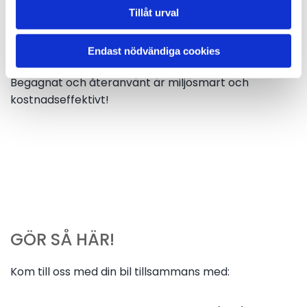
lagstadgade 95%.
Tillåt urval
Vi ser till att du och din bil bidrar till att skapa en
Endast nödvändiga cookies
hållbarare framtid med lägre energikostnader.
Begagnat och återanvänt är miljösmart och
kostnadseffektivt!
BUTTON TEXT
GÖR SÅ HÄR!
Kom till oss med din bil tillsammans med: