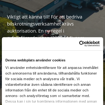
Viktigt att känna till! För att bedriva
bilskrotningsverksamhet krävs
auktorisation. En ny regel i
avfallsförordningen (2020:614), som
trädde i kraft den 1 maj 2023, innebär att
en uttjänt bil endast får lämnas till en
producent, ett mottagningssystem för
Denna webbplats använder cookies
producenter, eller en auktoriserad
Vi använder enhetsidentifierare för att anpassa innehållet
bilskrotare. Detta säkerställer att bilen
och annonserna till användarna, tillhandahålla funktioner
för sociala medier och analysera vår trafik. Vi
hanteras på ett korrekt och miljövänligt
vidarebefordrar även sådana identifierare och annan
sätt. Alingsås Bildelar är auktoriserad och
information från din enhet till de sociala medier och
följer alla gällande regler för bilskrotning.
annons- och analysföretag som vi samarbetar med.
Dessa kan i sin tur kombinera informationen med annan