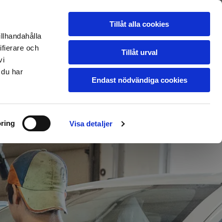
ns
Ledigt jobb
Galleri
Tillåt alla cookies
illhandahålla
Om oss
Kontakt
ifierare och
Tillåt urval
vi
 du har
Endast nödvändiga cookies
ring
Visa detaljer