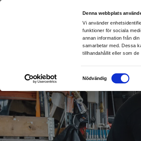
Denna webbplats använde
Sök delar
Återv
Vi använder enhetsidentifie
funktioner för sociala medi
annan information från din
samarbetar med. Dessa kan
tillhandahållit eller som d
Samtyckesval
Nödvändig