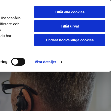
ns
Ledigt jobb
Galleri
Tillåt alla cookies
illhandahålla
Om oss
Kontakt
ifierare och
Tillåt urval
vi
 du har
Endast nödvändiga cookies
ring
Visa detaljer