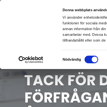
Denna webbplats använde
Sök delar
Återv
Vi använder enhetsidentifie
funktioner för sociala medi
annan information från din
samarbetar med. Dessa kan
tillhandahållit eller som d
Samtyckesval
Nödvändig
TACK FÖR 
FÖRFRÅGAN