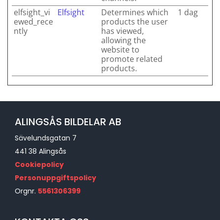
elfsight_vi
Elfsight
Determines which
1 dag
ewed_rece
products the user
ntly
has viewed,
allowing the
website to
promote related
products.
ALINGSÅS BILDELAR AB
Sävelundsgatan 7
441 38 Alingsås
Cookiepolicy
Personuppgiftspolicy
Orgnr.
5561306399