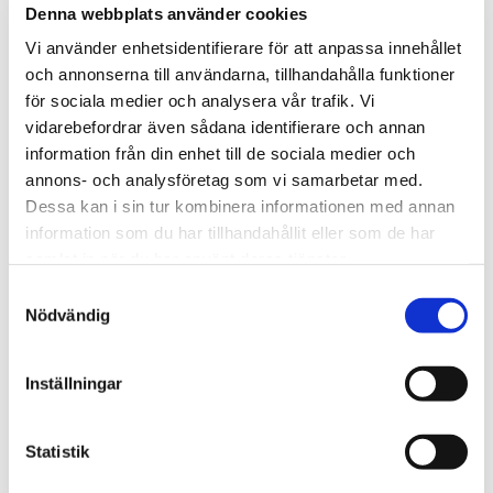
assets.cdn
beneficial for the
Denna webbplats använder cookies
mns.com
website, in order to
make valid reports
Vi använder enhetsidentifierare för att anpassa innehållet
on the use of their
och annonserna till användarna, tillhandahålla funktioner
website.
för sociala medier och analysera vår trafik. Vi
_cfuvid
Elfsight
This cookie is a
Session
vidarebefordrar även sådana identifierare och annan
part of the services
information från din enhet till de sociala medier och
provided by
annons- och analysföretag som vi samarbetar med.
Cloudflare -
Including load-
Dessa kan i sin tur kombinera informationen med annan
balancing,
information som du har tillhandahållit eller som de har
deliverance of
samlat in när du har använt deras tjänster.
website content
and serving DNS
Samtyckesval
connection for
Nödvändig
website operators.
CookieCon
Cookiebot
Indikerar
1 år
sent
medgivande för
Inställningar
cookies.
Statistik
Marknadsföring (3)