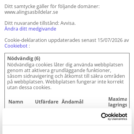
Ditt samtycke gäller för följande domäner:
www.alingsasbildelar.se
Ditt nuvarande tillstånd: Avvisa.
Ändra ditt medgivande
Cookie-deklaration uppdaterades senast 15/07/2026 av
Cookiebot
:
Nödvändig (6)
Nödvändiga cookies låter dig använda webbplatsen
genom att aktivera grundläggande funktioner,
såsom sidnavigering och åtkomst till säkra områden
på webbplatsen. Webbplatsen fungerar inte korrekt
utan dessa cookies.
Maximal
Namn
Utfärdare
Ändamål
lagringstid
__cf_bm
hcaptcha.
This cookie is used
1 dag
[x4]
com
to distinguish
Elfsight
between humans
site-
and bots. This is