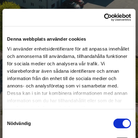
LEVERANS AV
BILDELAR TILL VÅRA
Denna webbplats använder cookies
KUNDER
Vi använder enhetsidentifierare för att anpassa innehållet
och annonserna till användarna, tillhandahålla funktioner
Vi har egna transportbilar som
för sociala medier och analysera vår trafik. Vi
vidarebefordrar även sådana identifierare och annan
dagligen levererar delar till
information från din enhet till de sociala medier och
verkstäder i vårt
annons- och analysföretag som vi samarbetar med.
upptagningsområde.
Dessa kan i sin tur kombinera informationen med annan
information som du har tillhandahållit eller som de har
samlat in när du har använt deras tjänster.
KONTAKTA OSS
Samtyckesval
Nödvändig