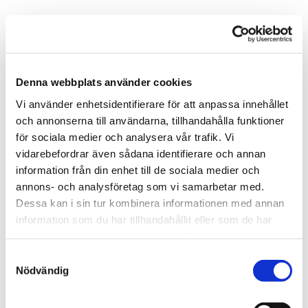
Denna webbplats använder cookies
Vi använder enhetsidentifierare för att anpassa innehållet
och annonserna till användarna, tillhandahålla funktioner
för sociala medier och analysera vår trafik. Vi
vidarebefordrar även sådana identifierare och annan
information från din enhet till de sociala medier och
annons- och analysföretag som vi samarbetar med.
Dessa kan i sin tur kombinera informationen med annan
information som du har tillhandahållit eller som de har
DEL AV AUTOCIRC
samlat in när du har använt deras tjänster.
Alingsås Bildelar ingår i Autocirckoncernen och
Samtyckesval
har samma övertygelse och driv för en hållbar
Nödvändig
miljö och miljöhantering i allas vardag. När du
återvinner bilen hos Alingsås Bildelar ser vi till att