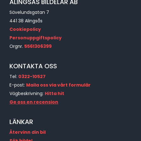
ALINGSÅS BILDELAR AB
Sävelundsgatan 7
441 38 Alingsås
Cookiepolicy
Personuppgiftspolicy
Orgnr.
5561306399
KONTAKTA OSS
Tel:
0322-10527
E-post:
Maila oss via vårt formulär
Vägbeskrivning:
Hitta hit
Ge oss en recension
LÄNKAR
Återvinn din bil
Sök bildel