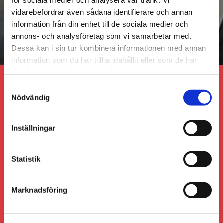
för sociala medier och analysera vår trafik. Vi
RING 0322-105 27
vidarebefordrar även sådana identifierare och annan
information från din enhet till de sociala medier och
annons- och analysföretag som vi samarbetar med.
Dessa kan i sin tur kombinera informationen med annan
information som du har tillhandahållit eller som de har
samlat in när du har använt deras tjänster.
Samtyckesval
Välkommen att kontakta
Nödvändig
oss på Alingsås Bildelar!
Inställningar
Vi hjälper dig att hitta begagnade bildelar och
återanvända bildelar! Vi finns för dig även på
Laga
&
Bildelsbasen
,
Galwin
Statistik
Öppettider mellan 6/7 till
Marknadsföring
31/7