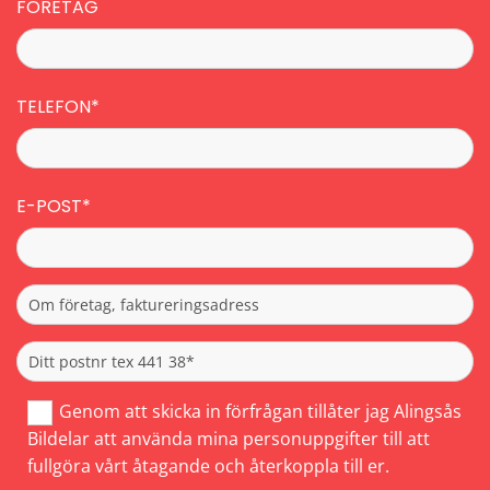
FÖRETAG
TELEFON*
E-POST*
Genom att skicka in förfrågan tillåter jag Alingsås
Bildelar att använda mina personuppgifter till att
fullgöra vårt åtagande och återkoppla till er.