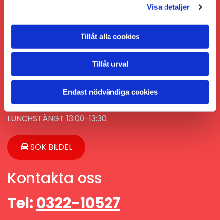
Mån – Tors: 07:00-16:00
Visa detaljer
Fre: 07:00-15:00
LUNCHSTÄNGT 13:00-13:30
Tillåt alla cookies
Normala Öppettider
Tillåt urval
Mån – Tors: 07:00-17:00
Endast nödvändiga cookies
Fre: 07:00-15:00
LUNCHSTÄNGT 13:00-13:30
SÖK BILDEL
Kontakta oss
Tel:
0322-10527